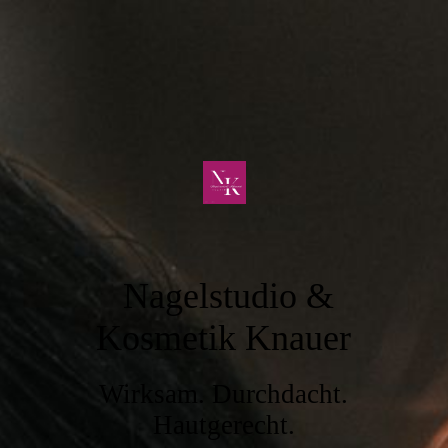
Nagelstudio &
Kosmetik Knauer
Wirksam. Durchdacht.
Hautgerecht.